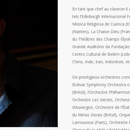
En tant que chef au clavecin il
tels l’Edinburgh Internacional
Música Religiosa de Cuenca (Es
(Nantes), La Chaise-Dieu (Fran
du Théâtres des Champs-Élysées
Grande Auditório da Fundação 
Centro Cultural de Belém (Lis
Chine, Inde, Iran, Indonésie, et
De prestigieux orchestres co
Bolivar Symphony Orchestra of
(Brésil), l’Orchestre Philharm
Orchestre Les Siècles, Orchest
d’Auvergne, Orchestre de l’Ét
du Minas Gerais (Brésil), Orqu
Lamoureux (Paris), Orchestre 
Chœur de la AMA-UNAM (Mexiqu