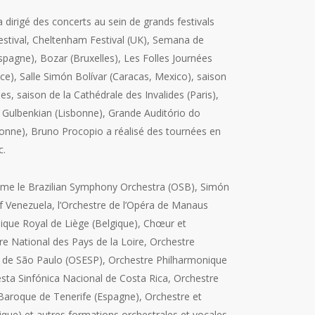
 a dirigé des concerts au sein de grands festivals
 Festival, Cheltenham Festival (UK), Semana de
pagne), Bozar (Bruxelles), Les Folles Journées
ce), Salle Simón Bolívar (Caracas, Mexico), saison
, saison de la Cathédrale des Invalides (Paris),
Gulbenkian (Lisbonne), Grande Auditório do
bonne), Bruno Procopio a réalisé des tournées en
c.
mme le Brazilian Symphony Orchestra (OSB), Simón
 Venezuela, l’Orchestre de l’Opéra de Manaus
onique Royal de Liège (Belgique), Chœur et
re National des Pays de la Loire, Orchestre
at de São Paulo (OSESP), Orchestre Philharmonique
esta Sinfónica Nacional de Costa Rica, Orchestre
Baroque de Tenerife (Espagne), Orchestre et
e) et autres formations orchestrales et vocales