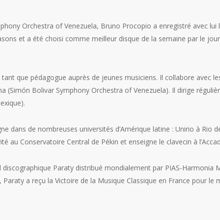
phony Orchestra of Venezuela, Bruno Procopio a enregistré avec lui l
ons et a été choisi comme meilleur disque de la semaine par le journ
tant que pédagogue auprès de jeunes musiciens. Il collabore avec l
ma (Simón Bolivar Symphony Orchestra of Venezuela). Il dirige régul
exique).
gne dans de nombreuses universités d’Amérique latine : Unirio à Rio d
vité au Conservatoire Central de Pékin et enseigne le clavecin à l’Accad
label discographique Paraty distribué mondialement par PIAS-Harmonia 
aty a reçu la Victoire de la Musique Classique en France pour le me