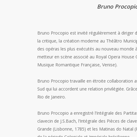
Bruno Procopi
Bruno Procopio est invité régulièrement à diriger
la critique, la création moderne au Théâtro Munic
des opéras les plus exécutés au nouveau monde à 
metteur en scène associé au Royal Opera House Co
Musique Romantique Française, Venise).
Bruno Procopio travaille en étroite collaboration
Sud qui lui accordent une relation privilégiée. Grâce
Rio de Janeiro.
Bruno Procopio a enregistré l’Intégrale des Partit
clavecin de J.S.Bach, l’Intégrale des Pièces de cla
Grande (Lisbonne, 1785) et les Matinas do Natal (
de la période Coloniale et Impériale brésilienne.