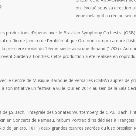
o
ont évolué sous sa direction a
Venezuela qu’il a crée au sein
 des productions d’opéras avec le Brazilian Symphony Orchestra (OSB
ipal do Rio de Janeiro de l’emblématique Oro non compra amore (Lisb
la première moitié du 19ème siècle ainsi que Renaud (1783) d’Antonio
vent Garden à Londres. Cette production a été réalisée en coproduc
 avec le Centre de Musique Baroque de Versailles (CMBV) auprès de gr
 à son initiative un festival a vu le jour en 2014 au sein de la Sala Cec
as de J.S.Bach, l’Intégrale des Sonates Württemberg de C.P.E. Bach, l’
vecin en Concerts de Rameau, l’album Portrait d’Iris dédiées à Françoi
Rio de Janiero, 1811) deux grandes œuvres sacrées du luso brésilien 